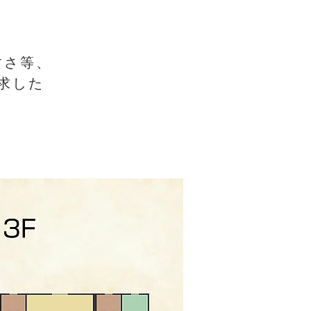
すさ等、
求した